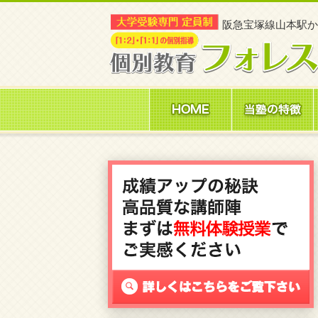
阪急宝塚線山本駅
か