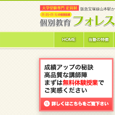
阪急宝塚線山本駅
か