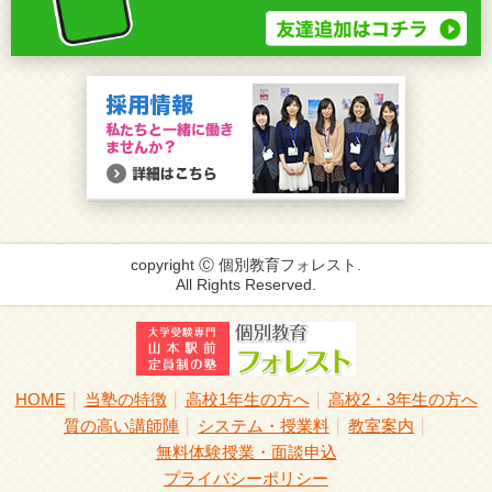
copyright Ⓒ 個別教育フォレスト.
All Rights Reserved.
HOME
当塾の特徴
高校1年生の方へ
高校2・3年生の方へ
│
│
│
質の高い講師陣
システム・授業料
教室案内
│
│
│
無料体験授業・面談申込
プライバシーポリシー