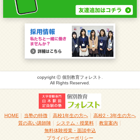
copyright Ⓒ 個別教育フォレスト.
All Rights Reserved.
HOME
当塾の特徴
高校1年生の方へ
高校2・3年生の方へ
│
│
│
質の高い講師陣
システム・授業料
教室案内
│
│
│
無料体験授業・面談申込
プライバシーポリシー