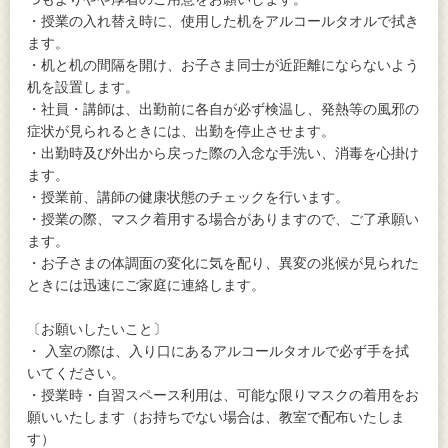
・授業の入れ替え時に、使用した机をアルコールタオルで拭き
ます。
・机と机の間隔を開け、お子さま同士が近距離にならないよう
机を設置します。
・社員・講師は、出勤前に各自が必ず検温し、発熱等の風邪の
症状が見られるときには、出勤を停止させます。
・出勤時及び外出から戻った際の入念な手洗い、消毒を心掛け
ます。
・授業前、講師の健康状態のチェックを行います。
・授業の際、マスク着用する場合がありますので、ご了承願い
ます。
・お子さまの体調面の変化に気を配り、異変の兆候が見られた
ときには迅速にご家庭に連絡します。
〔お願いしたいこと〕
・ 入室の際は、入り口にあるアルコールタオルで必ず手を拭
いてください。
・授業時・自習スペース利用は、可能な限りマスクの着用をお
願いいたします（お持ちでない場合は、教室で配布いたしま
す）