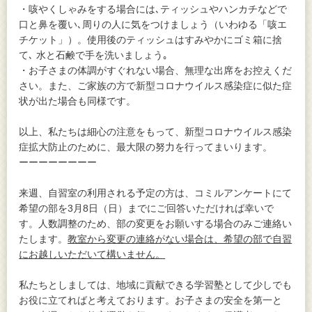
・咳やくしゃみをする場合には､ティッシュやハンカチなどで
口と鼻を覆い､周りの人に気をつけましょう（いわゆる「咳エ
チケット」）。使用後のティッシュはすみやかにゴミ箱に捨
て､ 水と石鹸で手を洗いましょう｡
・お子さまの体調がすぐれない場合、無理な出席をお控えくだ
さい。また、ご家族の方で新型コロナウイルス感染症に似た症
状が出た場合も同様です。
以上、私たちは細心の注意をもって、新型コロナウイルス感染
症拡大防止のために、最大限の努力を行ってまいります。
ーーーーーーーー
来週、自習室の利用される予定の方は、コミルアンケートにて
希望の部を3月8日（日）までにご回答いただければ幸いで
す。人数調整のため、部の変更をお願いする場合のみご連絡い
たします。
教室から変更の連絡がない場合は、希望の部で自習
にお越しいただいて構いません。
私たちとしましては、地域に貢献できる学習塾として少しでも
お役に立てればと考えております。お子さまの安全を第一と