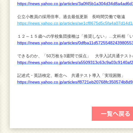
https://news.yahoo.co.jp/articles/3a0f45b1a304d34d8a4ad6
公立小教員の採用倍率、過去最低更新 長時間労働で敬遠
https://news.yahoo.co.jp/articles/ae1cf8675d5c5fa4a07d14
１２～１５歳への学校集団接種は「推奨しない」…文科相「
https://news.yahoo.co.jp/articles/0dfba11d57255482439805
できるのか、「50万枚を3週間で採点」 大学入試共通テスト
https://news.yahoo.co.jp/articles/a5509313c63c9a03c9140
記述式・英語検定、断念へ 共通テスト導入「実現困難」
https://news.yahoo.co.jp/articles/f8721eb20768fc350574b