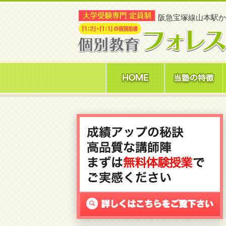
阪急宝塚線山本駅
か