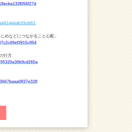
d18ecba133f056f27d
d1a6614ebdb33cfd51
いじめなどにつながること心配」
537c2c49ef3915c954
の行方
af295320a30b9cd265a
8d93667baaa0837e328