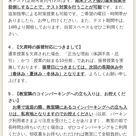
末テスト(定期考査)が行われます。
期末テスト後の通常授業を
前倒しすることで、テスト対策を行うことが可能
です。また、
追加指導による対策授業も可能です。ご希望の曜日・時間帯が
ありましたら、お申し付けください。また、テスト期間中は、
14時より開校しております。自習スペースもぜひご利用くだ
さい。
4
．【欠席時の振替対応につきまして】
通常授業を欠席された場合、「正当な理由（体調不良・忌
引）」かつ「授業の始まる10分前」であれば、振替授業を実
施しております。
振替日につきましては、次回の長期休み中
（春休み・夏休み・冬休み）となります
。よろしくお願い申し
上げます。
5
．【教室隣のコインパーキングへの立ち入りは、お控えくだ
さい】
お車で送迎の際、教室隣にあるコインパーキングへの立ち入
りは、私有地となりますのでお控えください
（以前、パーキン
グ利用者さまより注意を受けたことがあります）。教室の前で
長時間お待ちいただく場合は、ぜひコインパーキングをご利用
ください。領収書をお持ちいただければ教室にて全額負担いた