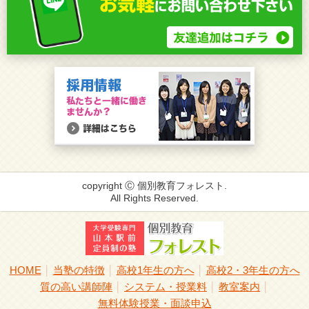
copyright Ⓒ 個別教育フォレスト.
All Rights Reserved.
HOME
当塾の特徴
高校1年生の方へ
高校2・3年生の方へ
│
│
│
質の高い講師陣
システム・授業料
教室案内
│
│
│
無料体験授業・面談申込