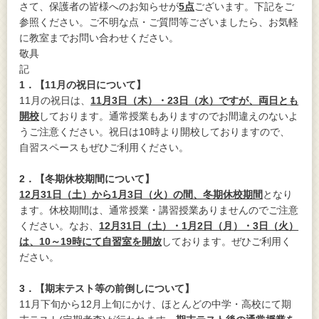
さて、保護者の皆様へのお知らせが
5点
ございます。下記をご
参照ください。ご不明な点・ご質問等ございましたら、お気軽
に教室までお問い合わせください。
敬具
記
1
．【11月の祝日について】
11月の祝日は、
11月3日（木）・23日（水）ですが、両日とも
開校
しております。通常授業もありますのでお間違えのないよ
うご注意ください。祝日は10時より開校しておりますので、
自習スペースもぜひご利用ください。
2
．【冬期休校期間について】
12
月31日（土）から1月3日（火）の間、冬期休校期間
となり
ます。休校期間は、通常授業・講習授業ありませんのでご注意
ください。なお、
12月31日（土）・1月2日（月）・3日（火）
は、10～19時にて自習室を開放
しております。ぜひご利用く
ださい。
3
．【期末テスト等の前倒しについて】
11月下旬から12月上旬にかけ、ほとんどの中学・高校にて期