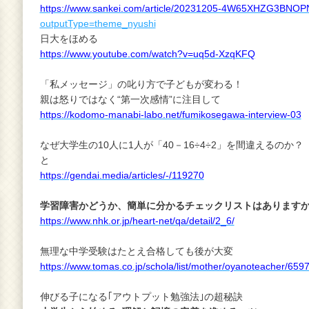
https://www.sankei.com/article/20231205-4W65XHZG3BN
outputType=theme_nyushi
日大をほめる
https://www.youtube.com/watch?v=uq5d-XzqKFQ
「私メッセージ」の叱り方で子どもが変わる！
親は怒りではなく“第一次感情”に注目して
https://kodomo-manabi-labo.net/fumikosegawa-interview-03
なぜ大学生の10人に1人が「40－16÷4÷2」を間違えるの
と
https://gendai.media/articles/-/119270
学習障害かどうか、簡単に分かるチェックリストはあります
https://www.nhk.or.jp/heart-net/qa/detail/2_6/
無理な中学受験はたとえ合格しても後が大変
https://www.tomas.co.jp/schola/list/mother/oyanoteacher/6597
伸びる子になる｢アウトプット勉強法｣の超秘訣