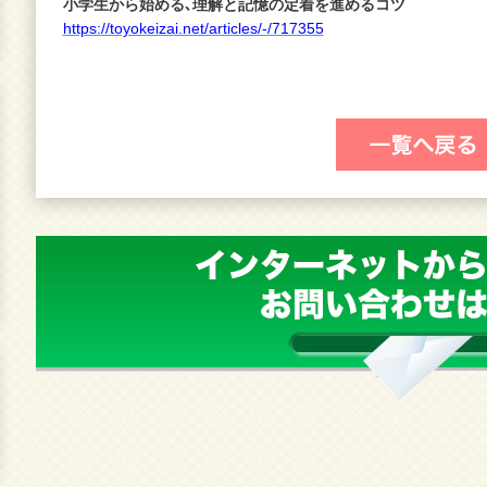
小学生から始める､理解と記憶の定着を進めるコツ
https://toyokeizai.net/articles/-/717355