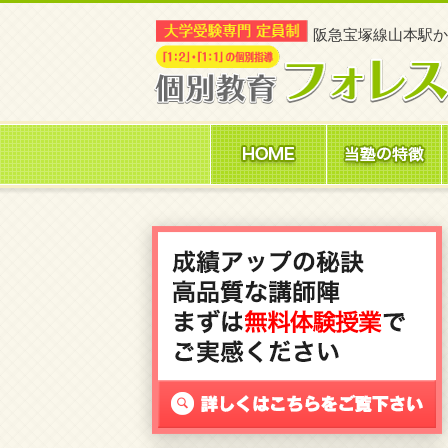
阪急宝塚線山本駅
か