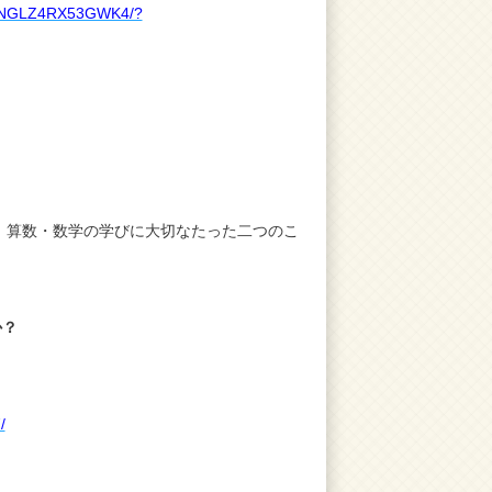
OPNGLZ4RX53GWK4/?
か？ 算数・数学の学びに大切なたった二つのこ
か？
/